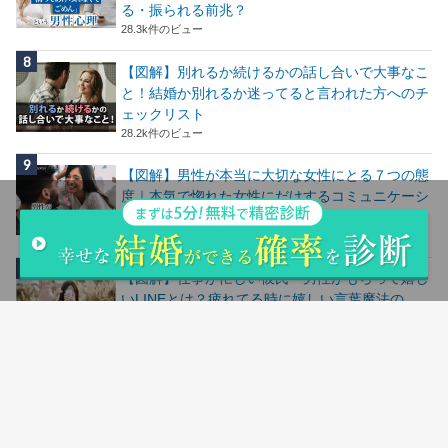
る・振られる前兆？
28.3k件のビュー
【図解】別れるか続けるかの話し合いで大事なこ
と！結婚か別れるか迷ってると言われた方へのチ
ェックリスト
28.2k件のビュー
【図解】男性が本当に大切な女性にとる７つの態
度｜本気で惚れた女性にだけするコミュニケーシ
ョン
24.7k件のビュー
【図解】仕事が忙しい彼氏・男性がもらって嬉し
いLINEとは？疲れてる時に嬉しい言葉魔法の
LINE
24.5k件のビュー
人気記事ランキングはこちら