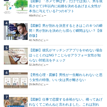
【図解】「ホメて伸ばす」だけでは浅い。男を成
長させて1年以内に結婚を決めるあげまん女性が
本当に与えている7つのギフト
46k件のビュー
【図解】男が別れを決意するときはこの８つの瞬
間！男が別れを決めたら揺らぐ瞬間はない？【保
存版】
40.7k件のビュー
【図解】彼氏がマッチングアプリをやめない場合
ほっとくのはNG？こじらせアラフォー女性が知
らない対処法をチェック
32.2k件のビュー
【男性心理・図解】男性が一生離れられないと思
う女性の特徴。いい女は男が離さない
29.8k件のビュー
【図解】仕事で恋愛する余裕がない。構ってあげ
れなくてごめんねと言われました。これは別れ