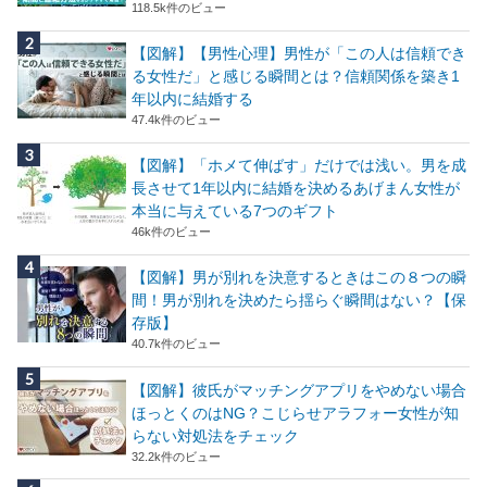
118.5k件のビュー
【図解】【男性心理】男性が「この人は信頼でき
る女性だ」と感じる瞬間とは？信頼関係を築き1
年以内に結婚する
47.4k件のビュー
【図解】「ホメて伸ばす」だけでは浅い。男を成
長させて1年以内に結婚を決めるあげまん女性が
本当に与えている7つのギフト
46k件のビュー
【図解】男が別れを決意するときはこの８つの瞬
間！男が別れを決めたら揺らぐ瞬間はない？【保
存版】
40.7k件のビュー
【図解】彼氏がマッチングアプリをやめない場合
ほっとくのはNG？こじらせアラフォー女性が知
らない対処法をチェック
32.2k件のビュー