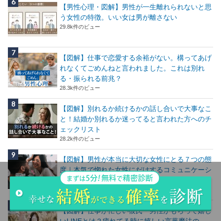
【男性心理・図解】男性が一生離れられないと思
う女性の特徴。いい女は男が離さない
29.8k件のビュー
【図解】仕事で恋愛する余裕がない。構ってあげ
れなくてごめんねと言われました。これは別れ
る・振られる前兆？
28.3k件のビュー
【図解】別れるか続けるかの話し合いで大事なこ
と！結婚か別れるか迷ってると言われた方へのチ
ェックリスト
28.2k件のビュー
【図解】男性が本当に大切な女性にとる７つの態
度｜本気で惚れた女性にだけするコミュニケーシ
ョン
24.7k件のビュー
【図解】仕事が忙しい彼氏・男性がもらって嬉し
いLINEとは？疲れてる時に嬉しい言葉魔法の