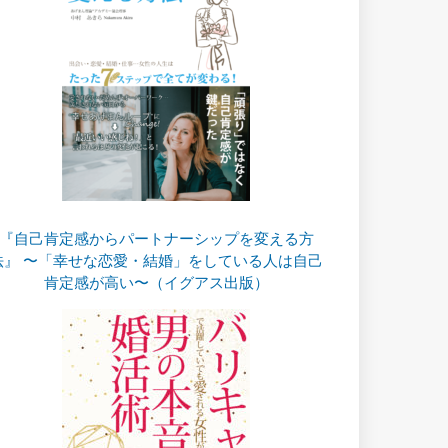
『自己肯定感からパートナーシップを変える方
法』 〜「幸せな恋愛・結婚」をしている人は自己
肯定感が高い〜（イグアス出版）