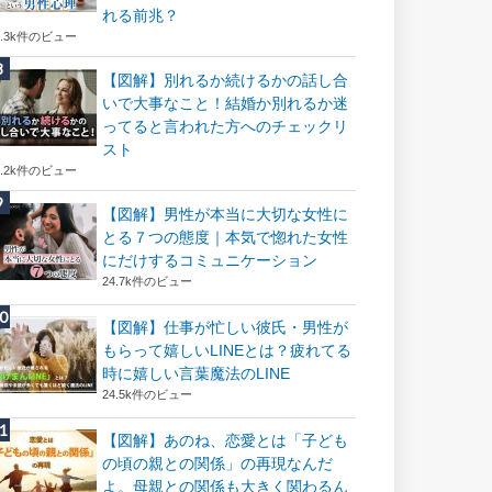
れる前兆？
8.3k件のビュー
【図解】別れるか続けるかの話し合
いで大事なこと！結婚か別れるか迷
ってると言われた方へのチェックリ
スト
8.2k件のビュー
【図解】男性が本当に大切な女性に
とる７つの態度｜本気で惚れた女性
にだけするコミュニケーション
24.7k件のビュー
【図解】仕事が忙しい彼氏・男性が
もらって嬉しいLINEとは？疲れてる
時に嬉しい言葉魔法のLINE
24.5k件のビュー
【図解】あのね、恋愛とは「子ども
の頃の親との関係」の再現なんだ
よ。母親との関係も大きく関わるん