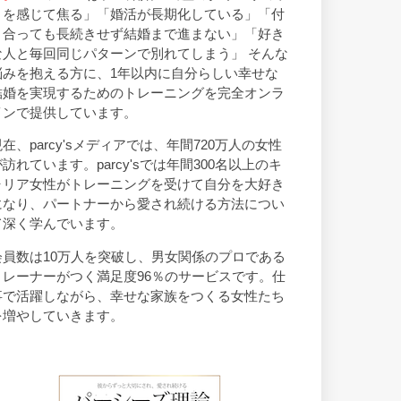
トを感じて焦る」「婚活が長期化している」「付
き合っても長続きせず結婚まで進まない」「好き
な人と毎回同じパターンで別れてしまう」 そんな
悩みを抱える方に、1年以内に自分らしい幸せな
結婚を実現するためのトレーニングを完全オンラ
インで提供しています。
現在、parcy'sメディアでは、年間720万人の女性
が訪れています。parcy'sでは年間300名以上のキ
ャリア女性がトレーニングを受けて自分を大好き
になり、パートナーから愛され続ける方法につい
て深く学んでいます。
会員数は10万人を突破し、男女関係のプロである
トレーナーがつく満足度96％のサービスです。仕
事で活躍しながら、幸せな家族をつくる女性たち
を増やしていきます。