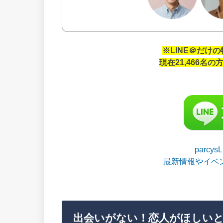
※LINE＠だけ
現在21,466名
parcy
最新情報やイベ
出会いがない！恋人がほしいと