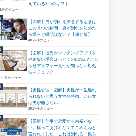
えている7つのギフト
6k件のビュー
【図解】男が別れを決意するときは
この８つの瞬間！男が別れを決めた
ら揺らぐ瞬間はない？【保存版】
40.7k件のビュー
【図解】彼氏がマッチングアプリを
やめない場合ほっとくのはNG？こじ
らせアラフォー女性が知らない対処
法をチェック
2.1k件のビュー
【男性心理・図解】男性が一生離れ
られないと思う女性の特徴。いい女
は男が離さない
29.7k件のビュー
【図解】仕事で恋愛する余裕がな
い。構ってあげれなくてごめんねと
言われました。これは別れる・振ら