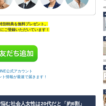
4
の特別特典を無料プレゼント。
の方にご登録いただいています！
3
sLINE公式アカウント
ント情報が最速で届きます！
悩む社会人女性は20代だと「約6割」