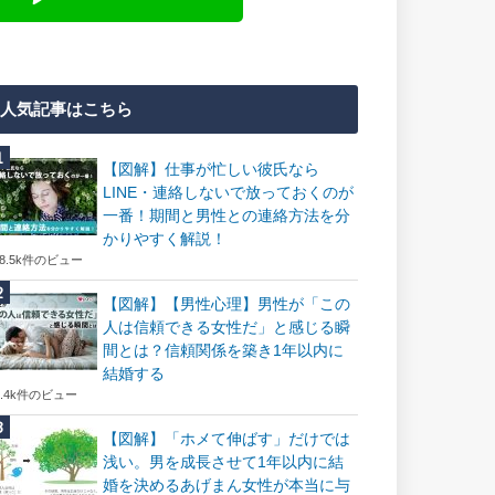
人気記事はこちら
【図解】仕事が忙しい彼氏なら
LINE・連絡しないで放っておくのが
一番！期間と男性との連絡方法を分
かりやすく解説！
18.5k件のビュー
【図解】【男性心理】男性が「この
人は信頼できる女性だ」と感じる瞬
間とは？信頼関係を築き1年以内に
結婚する
7.4k件のビュー
【図解】「ホメて伸ばす」だけでは
浅い。男を成長させて1年以内に結
婚を決めるあげまん女性が本当に与