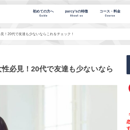
te(パーシーズノート)
初めての方へ
parcy’sの特徴
コース・料金
Guide
About us
Course
見！20代で友達も少ないならこれをチェック！
性必見！20代で友達も少ないなら
「