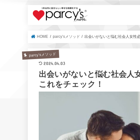
parcy's no
HOME
parcy’sメソッド
出会いがないと悩む社会人女性必
parcy’sメソッド
2024.04.03
出会いがないと悩む社会人女
これをチェック！