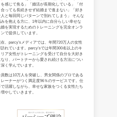
トを感じて焦る」「婚活が長期化している」「付
き合っても長続きせず結婚まで進まない」「好き
な人と毎回同じパターンで別れてしまう」 そんな
悩みを抱える方に、1年以内に自分らしい幸せな
結婚を実現するためのトレーニングを完全オンラ
インで提供しています。
現在、parcy'sメディアでは、年間720万人の女性
が訪れています。parcy'sでは年間300名以上のキ
ャリア女性がトレーニングを受けて自分を大好き
になり、パートナーから愛され続ける方法につい
て深く学んでいます。
会員数は10万人を突破し、男女関係のプロである
トレーナーがつく満足度96％のサービスです。仕
事で活躍しながら、幸せな家族をつくる女性たち
を増やしていきます。