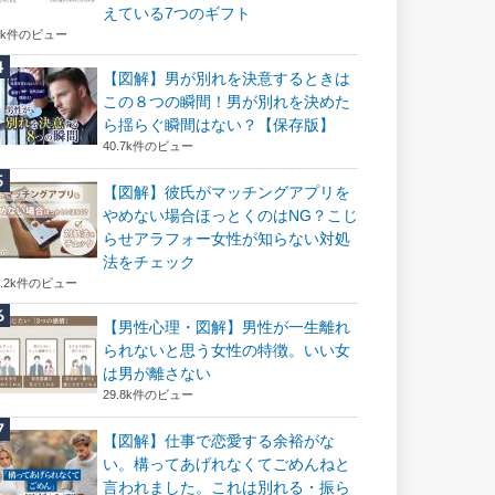
えている7つのギフト
6k件のビュー
【図解】男が別れを決意するときは
この８つの瞬間！男が別れを決めた
ら揺らぐ瞬間はない？【保存版】
40.7k件のビュー
【図解】彼氏がマッチングアプリを
やめない場合ほっとくのはNG？こじ
らせアラフォー女性が知らない対処
法をチェック
2.2k件のビュー
【男性心理・図解】男性が一生離れ
られないと思う女性の特徴。いい女
は男が離さない
29.8k件のビュー
【図解】仕事で恋愛する余裕がな
い。構ってあげれなくてごめんねと
言われました。これは別れる・振ら