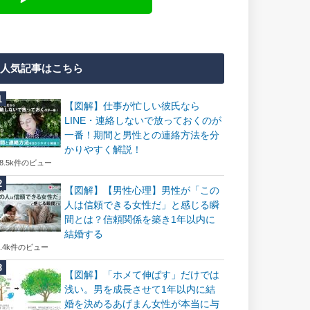
人気記事はこちら
【図解】仕事が忙しい彼氏なら
LINE・連絡しないで放っておくのが
一番！期間と男性との連絡方法を分
かりやすく解説！
18.5k件のビュー
【図解】【男性心理】男性が「この
人は信頼できる女性だ」と感じる瞬
間とは？信頼関係を築き1年以内に
結婚する
7.4k件のビュー
【図解】「ホメて伸ばす」だけでは
浅い。男を成長させて1年以内に結
婚を決めるあげまん女性が本当に与