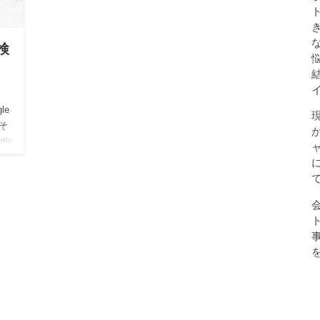
検
le
はそ
ic