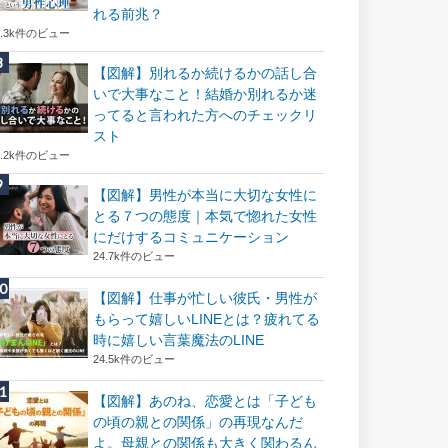
れる前兆？
8.3k件のビュー
【図解】別れるか続けるかの話し合
いで大事なこと！結婚か別れるか迷
ってると言われた方へのチェックリ
スト
8.2k件のビュー
【図解】男性が本当に大切な女性に
とる７つの態度｜本気で惚れた女性
にだけするコミュニケーション
24.7k件のビュー
【図解】仕事が忙しい彼氏・男性が
もらって嬉しいLINEとは？疲れてる
時に嬉しい言葉魔法のLINE
24.5k件のビュー
【図解】あのね、恋愛とは「子ども
の頃の親との関係」の再現なんだ
よ。母親との関係も大きく関わるん