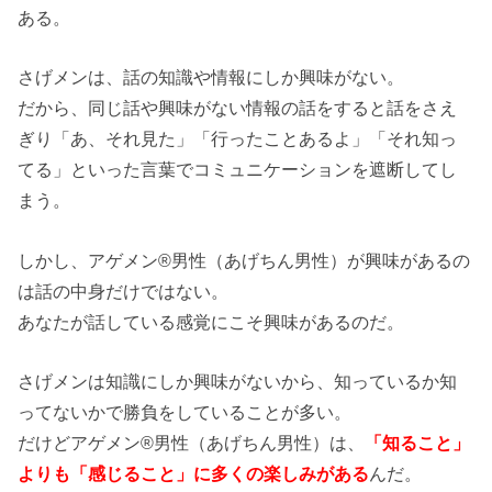
ある。
さげメンは、話の知識や情報にしか興味がない。
だから、同じ話や興味がない情報の話をすると話をさえ
ぎり「あ、それ見た」「行ったことあるよ」「それ知っ
てる」といった言葉でコミュニケーションを遮断してし
まう。
しかし、アゲメン®男性（あげちん男性）が興味があるの
は話の中身だけではない。
あなたが話している感覚にこそ興味があるのだ。
さげメンは知識にしか興味がないから、知っているか知
ってないかで勝負をしていることが多い。
だけどアゲメン®男性（あげちん男性）は、
「知ること」
よりも「感じること」に多くの楽しみがある
んだ。