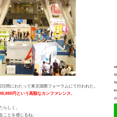
a
A
Tw
yo）」は2日間にわたって東京国際フォーラムにて行われた。
I
6,880円という高額なカンファレンス
。
@
たらしく。
ることを感じるね。