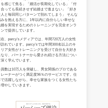
トを感じて焦る」「婚活が長期化している」「付
き合っても長続きせず結婚まで進まない」「好き
な人と毎回同じパターンで別れてしまう」 そんな
悩みを抱える方に、1年以内に自分らしい幸せな
結婚を実現するためのトレーニングを完全オンラ
インで提供しています。
現在、parcy'sメディアでは、年間720万人の女性
が訪れています。parcy'sでは年間300名以上のキ
ャリア女性がトレーニングを受けて自分を大好き
になり、パートナーから愛され続ける方法につい
て深く学んでいます。
会員数は10万人を突破し、男女関係のプロである
トレーナーがつく満足度96％のサービスです。仕
事で活躍しながら、幸せな家族をつくる女性たち
を増やしていきます。