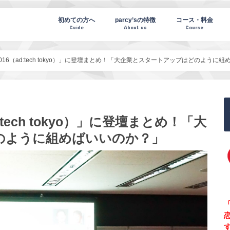
te(パーシーズノート)
初めての方へ
parcy’sの特徴
コース・料金
Guide
About us
Course
16（ad:tech tokyo）」に登壇まとめ！「大企業とスタートアップはどのように
tech tokyo）」に登壇まとめ！「大
のように組めばいいのか？」
「