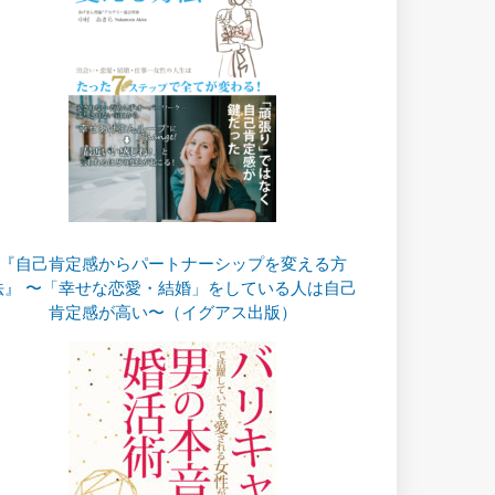
『自己肯定感からパートナーシップを変える方
法』 〜「幸せな恋愛・結婚」をしている人は自己
肯定感が高い〜（イグアス出版）