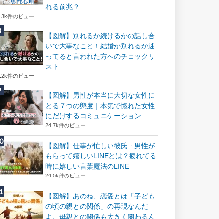
れる前兆？
8.3k件のビュー
【図解】別れるか続けるかの話し合
いで大事なこと！結婚か別れるか迷
ってると言われた方へのチェックリ
スト
8.2k件のビュー
【図解】男性が本当に大切な女性に
とる７つの態度｜本気で惚れた女性
にだけするコミュニケーション
24.7k件のビュー
【図解】仕事が忙しい彼氏・男性が
もらって嬉しいLINEとは？疲れてる
時に嬉しい言葉魔法のLINE
24.5k件のビュー
【図解】あのね、恋愛とは「子ども
の頃の親との関係」の再現なんだ
よ。母親との関係も大きく関わるん