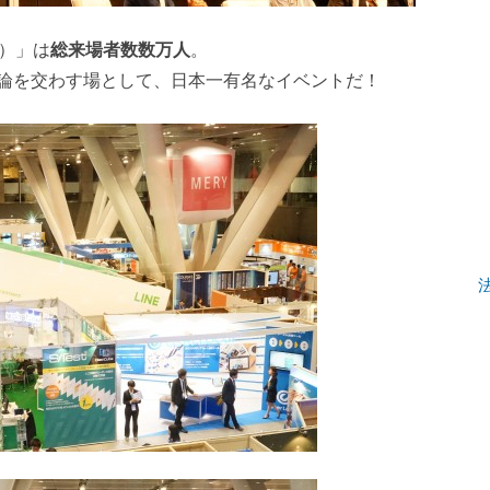
o）」は
総来場者数数万人
。
論を交わす場として、日本一有名なイベントだ！