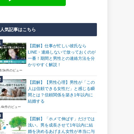
人気記事はこちら
【図解】仕事が忙しい彼氏なら
LINE・連絡しないで放っておくのが
一番！期間と男性との連絡方法を分
かりやすく解説！
18.5k件のビュー
【図解】【男性心理】男性が「この
人は信頼できる女性だ」と感じる瞬
間とは？信頼関係を築き1年以内に
結婚する
7.4k件のビュー
【図解】「ホメて伸ばす」だけでは
浅い。男を成長させて1年以内に結
婚を決めるあげまん女性が本当に与