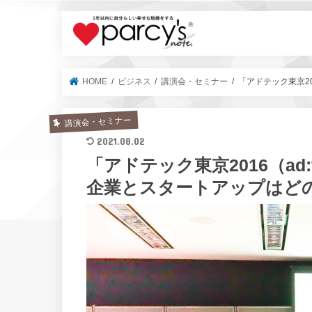
parcy's no
HOME
ビジネス
講演会・セミナー
「アドテック東京20
講演会・セミナー
2021.08.02
「アドテック東京2016（ad:
企業とスタートアップはど