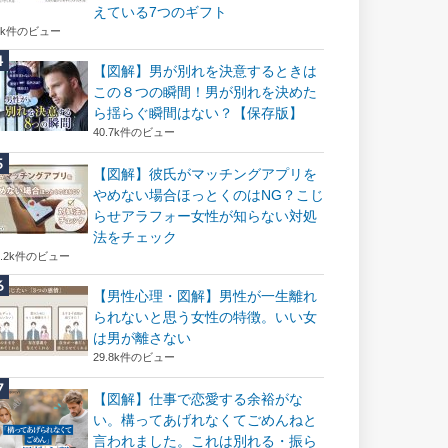
えている7つのギフト
6k件のビュー
【図解】男が別れを決意するときは
この８つの瞬間！男が別れを決めた
ら揺らぐ瞬間はない？【保存版】
40.7k件のビュー
【図解】彼氏がマッチングアプリを
やめない場合ほっとくのはNG？こじ
らせアラフォー女性が知らない対処
法をチェック
2.2k件のビュー
【男性心理・図解】男性が一生離れ
られないと思う女性の特徴。いい女
は男が離さない
29.8k件のビュー
【図解】仕事で恋愛する余裕がな
い。構ってあげれなくてごめんねと
言われました。これは別れる・振ら