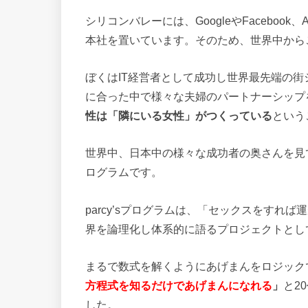
シリコンバレーには、GoogleやFacebook、
本社を置いています。そのため、世界中から
ぼくはIT経営者として成功し世界最先端の
に合った中で様々な夫婦のパートナーシップ
性は「隣にいる女性」がつくっている
という
世界中、日本中の様々な成功者の奥さんを見て
ログラムです。
parcy’sプログラムは、「セックスをす
界を論理化し体系的に語るプロジェクトとして
まるで数式を解くようにあげまんをロジック
方程式を知るだけであげまんになれる
」
と2
した。