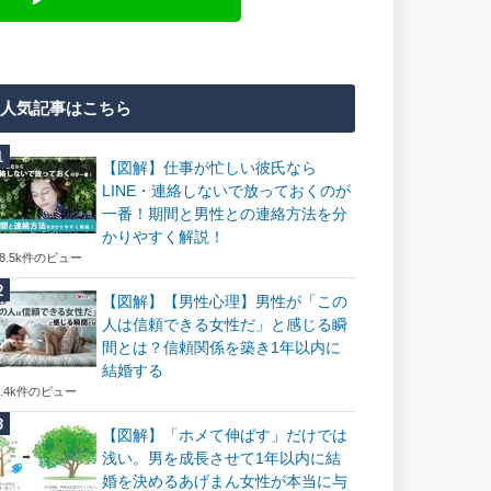
人気記事はこちら
【図解】仕事が忙しい彼氏なら
LINE・連絡しないで放っておくのが
一番！期間と男性との連絡方法を分
かりやすく解説！
18.5k件のビュー
【図解】【男性心理】男性が「この
人は信頼できる女性だ」と感じる瞬
間とは？信頼関係を築き1年以内に
結婚する
7.4k件のビュー
【図解】「ホメて伸ばす」だけでは
浅い。男を成長させて1年以内に結
婚を決めるあげまん女性が本当に与