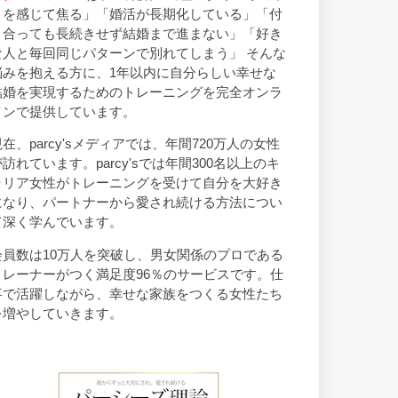
トを感じて焦る」「婚活が長期化している」「付
き合っても長続きせず結婚まで進まない」「好き
な人と毎回同じパターンで別れてしまう」 そんな
悩みを抱える方に、1年以内に自分らしい幸せな
結婚を実現するためのトレーニングを完全オンラ
インで提供しています。
現在、parcy'sメディアでは、年間720万人の女性
が訪れています。parcy'sでは年間300名以上のキ
ャリア女性がトレーニングを受けて自分を大好き
になり、パートナーから愛され続ける方法につい
て深く学んでいます。
会員数は10万人を突破し、男女関係のプロである
トレーナーがつく満足度96％のサービスです。仕
事で活躍しながら、幸せな家族をつくる女性たち
を増やしていきます。