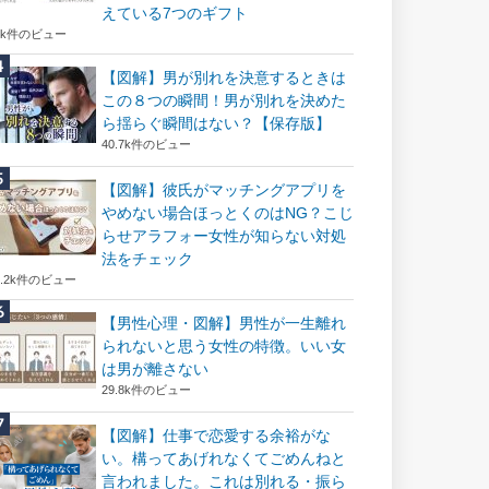
えている7つのギフト
6k件のビュー
【図解】男が別れを決意するときは
この８つの瞬間！男が別れを決めた
ら揺らぐ瞬間はない？【保存版】
40.7k件のビュー
【図解】彼氏がマッチングアプリを
やめない場合ほっとくのはNG？こじ
らせアラフォー女性が知らない対処
法をチェック
2.2k件のビュー
【男性心理・図解】男性が一生離れ
られないと思う女性の特徴。いい女
は男が離さない
29.8k件のビュー
【図解】仕事で恋愛する余裕がな
い。構ってあげれなくてごめんねと
言われました。これは別れる・振ら