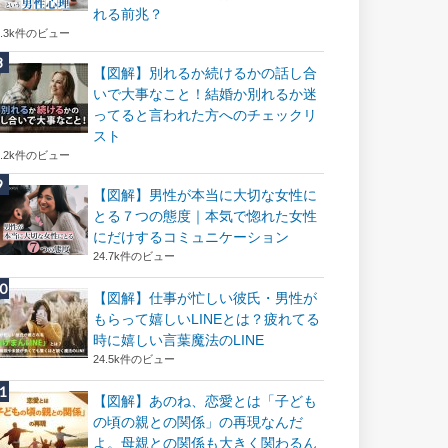
れる前兆？
8.3k件のビュー
【図解】別れるか続けるかの話し合
いで大事なこと！結婚か別れるか迷
ってると言われた方へのチェックリ
スト
8.2k件のビュー
【図解】男性が本当に大切な女性に
とる７つの態度｜本気で惚れた女性
にだけするコミュニケーション
24.7k件のビュー
【図解】仕事が忙しい彼氏・男性が
もらって嬉しいLINEとは？疲れてる
時に嬉しい言葉魔法のLINE
24.5k件のビュー
【図解】あのね、恋愛とは「子ども
の頃の親との関係」の再現なんだ
よ。母親との関係も大きく関わるん