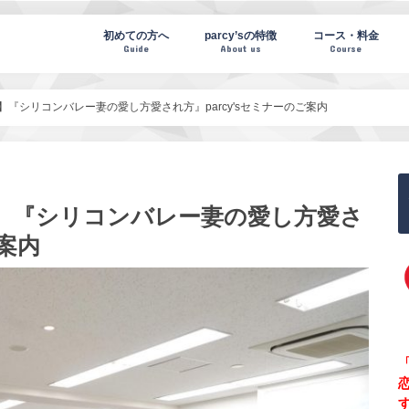
te(パーシーズノート)
初めての方へ
parcy’sの特徴
コース・料金
Guide
About us
Course
崎】『シリコンバレー妻の愛し方愛され方』parcy'sセミナーのご案内
長崎】『シリコンバレー妻の愛し方愛さ
ご案内
「