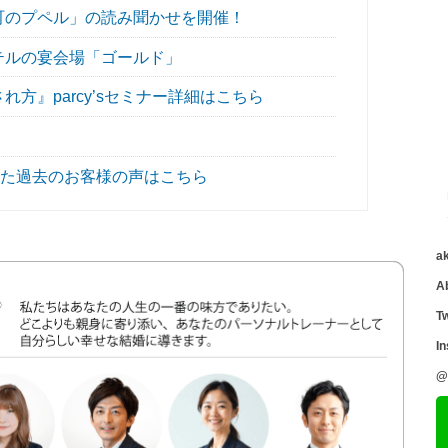
町のプペル」の読み聞かせを開催！
テルの宴会場「ゴールド」
方』parcy’sセミナー詳細はこちら
加した過去のお客様の声はこちら
a
A
Tw
I
@