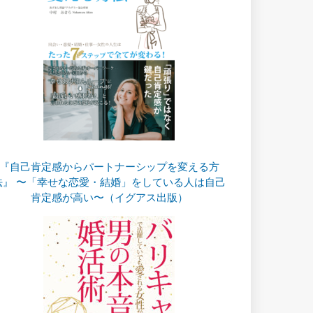
『自己肯定感からパートナーシップを変える方
法』 〜「幸せな恋愛・結婚」をしている人は自己
肯定感が高い〜（イグアス出版）