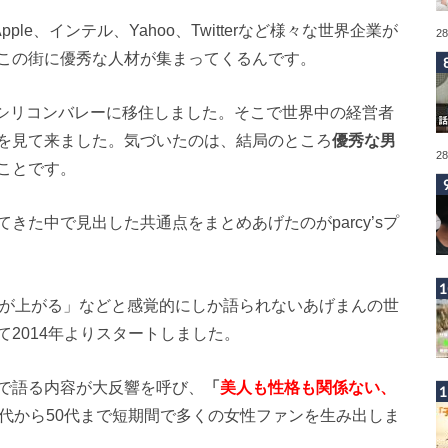
Apple、インテル、Yahoo、Twitterなど様々な世界企業が
2
この街に優秀な人材が集まってくるんです。
街シリコンバレーに移住しました。そこで世界中の経営者
を見て来ました。気づいたのは、結局のところ
優秀な男
2
ことです。
きた中で見出した共通点をまとめあげたのがparcy’sプ
れば運が上がる」などと感覚的にしか語られないあげまんの世
2014年よりスタートしました。
で語る内容が大反響を呼び、
「
美人も性格も関係ない、
0代から50代まで短期間で多くの女性ファンを生み出しま