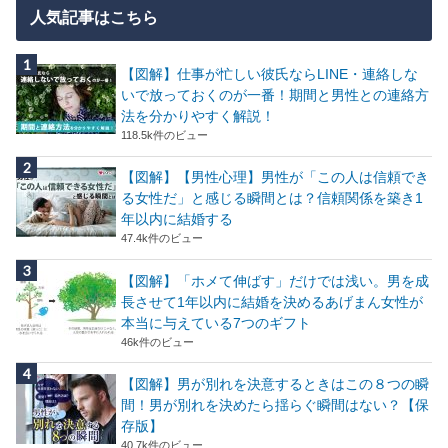
人気記事はこちら
【図解】仕事が忙しい彼氏ならLINE・連絡しな
いで放っておくのが一番！期間と男性との連絡方
法を分かりやすく解説！
118.5k件のビュー
【図解】【男性心理】男性が「この人は信頼でき
る女性だ」と感じる瞬間とは？信頼関係を築き1
年以内に結婚する
47.4k件のビュー
【図解】「ホメて伸ばす」だけでは浅い。男を成
長させて1年以内に結婚を決めるあげまん女性が
本当に与えている7つのギフト
46k件のビュー
【図解】男が別れを決意するときはこの８つの瞬
間！男が別れを決めたら揺らぐ瞬間はない？【保
存版】
40.7k件のビュー