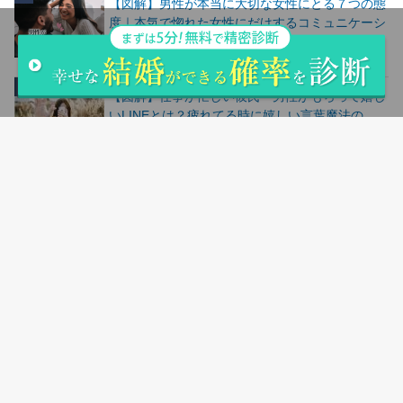
【図解】男性が本当に大切な女性にとる７つの態
度｜本気で惚れた女性にだけするコミュニケーシ
ョン
24.7k件のビュー
【図解】仕事が忙しい彼氏・男性がもらって嬉し
いLINEとは？疲れてる時に嬉しい言葉魔法の
LINE
24.5k件のビュー
人気記事ランキングはこちら
サイトマップ
会社概要
お問い合わせ
シリコンバレー用語集
返品＆交換について
お支払い方法＆送料について
購入の流れ
登録商標について
特定商取引法に基づく表記
フリーベット
©Copyright2026
parcy's note(パーシーズノート)
.All Rights Reserved.