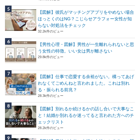
【図解】彼氏がマッチングアプリをやめない場合
ほっとくのはNG？こじらせアラフォー女性が知
らない対処法をチェック
32.2k件のビュー
【男性心理・図解】男性が一生離れられないと思
う女性の特徴。いい女は男が離さない
29.8k件のビュー
【図解】仕事で恋愛する余裕がない。構ってあげ
れなくてごめんねと言われました。これは別れ
る・振られる前兆？
28.3k件のビュー
【図解】別れるか続けるかの話し合いで大事なこ
と！結婚か別れるか迷ってると言われた方へのチ
ェックリスト
28.2k件のビュー