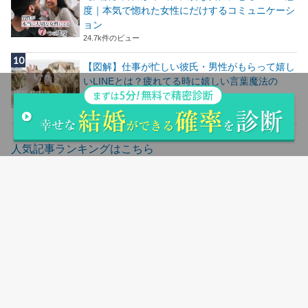
度｜本気で惚れた女性にだけするコミュニケーシ
ョン
24.7k件のビュー
【図解】仕事が忙しい彼氏・男性がもらって嬉し
いLINEとは？疲れてる時に嬉しい言葉魔法の
LINE
24.5k件のビュー
人気記事ランキングはこちら
サイトマップ
会社概要
お問い合わせ
シリコンバレー用語集
返品＆交換について
お支払い方法＆送料について
購入の流れ
登録商標について
特定商取引法に基づく表記
フリーベット
©Copyright2026
parcy's note(パーシーズノート)
.All Rights Reserved.