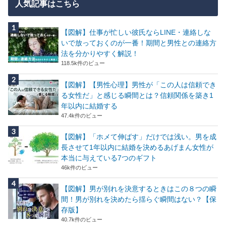
人気記事はこちら
【図解】仕事が忙しい彼氏ならLINE・連絡しな
いで放っておくのが一番！期間と男性との連絡方
法を分かりやすく解説！
118.5k件のビュー
【図解】【男性心理】男性が「この人は信頼でき
る女性だ」と感じる瞬間とは？信頼関係を築き1
年以内に結婚する
47.4k件のビュー
【図解】「ホメて伸ばす」だけでは浅い。男を成
長させて1年以内に結婚を決めるあげまん女性が
本当に与えている7つのギフト
46k件のビュー
【図解】男が別れを決意するときはこの８つの瞬
間！男が別れを決めたら揺らぐ瞬間はない？【保
存版】
40.7k件のビュー