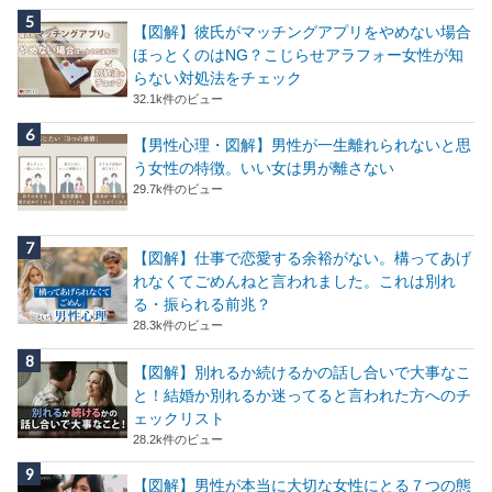
【図解】彼氏がマッチングアプリをやめない場合
ほっとくのはNG？こじらせアラフォー女性が知
らない対処法をチェック
32.1k件のビュー
【男性心理・図解】男性が一生離れられないと思
う女性の特徴。いい女は男が離さない
29.7k件のビュー
【図解】仕事で恋愛する余裕がない。構ってあげ
れなくてごめんねと言われました。これは別れ
る・振られる前兆？
28.3k件のビュー
【図解】別れるか続けるかの話し合いで大事なこ
と！結婚か別れるか迷ってると言われた方へのチ
ェックリスト
28.2k件のビュー
【図解】男性が本当に大切な女性にとる７つの態