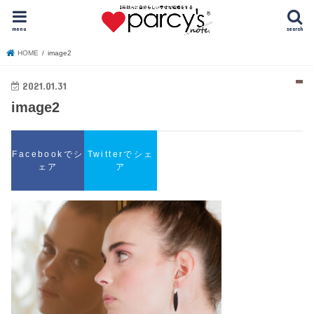
menu
search
HOME
image2
2021.01.31
image2
Facebookでシ
Twitterでシェ
ェア
ア