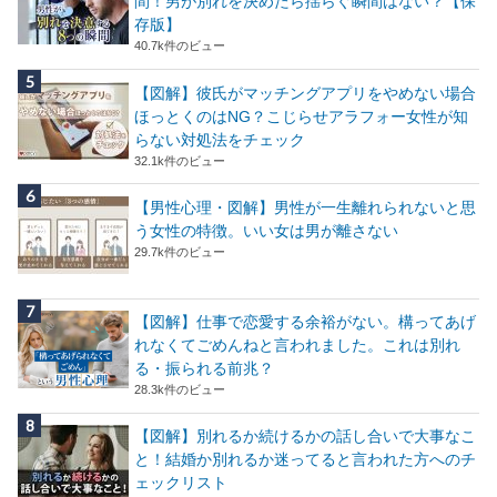
間！男が別れを決めたら揺らぐ瞬間はない？【保
存版】
40.7k件のビュー
【図解】彼氏がマッチングアプリをやめない場合
ほっとくのはNG？こじらせアラフォー女性が知
らない対処法をチェック
32.1k件のビュー
【男性心理・図解】男性が一生離れられないと思
う女性の特徴。いい女は男が離さない
29.7k件のビュー
【図解】仕事で恋愛する余裕がない。構ってあげ
れなくてごめんねと言われました。これは別れ
る・振られる前兆？
28.3k件のビュー
【図解】別れるか続けるかの話し合いで大事なこ
と！結婚か別れるか迷ってると言われた方へのチ
ェックリスト