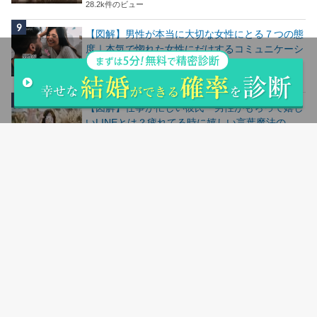
28.2k件のビュー
【図解】男性が本当に大切な女性にとる７つの態
度｜本気で惚れた女性にだけするコミュニケーシ
ョン
24.6k件のビュー
【図解】仕事が忙しい彼氏・男性がもらって嬉し
いLINEとは？疲れてる時に嬉しい言葉魔法の
LINE
24.5k件のビュー
人気記事ランキングはこちら
サイトマップ
会社概要
お問い合わせ
シリコンバレー用語集
返品＆交換について
お支払い方法＆送料について
購入の流れ
登録商標について
特定商取引法に基づく表記