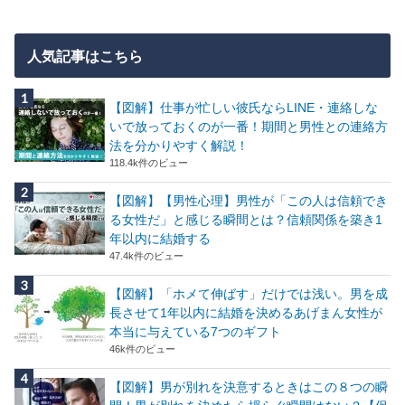
人気記事はこちら
【図解】仕事が忙しい彼氏ならLINE・連絡しな
いで放っておくのが一番！期間と男性との連絡方
法を分かりやすく解説！
118.4k件のビュー
【図解】【男性心理】男性が「この人は信頼でき
る女性だ」と感じる瞬間とは？信頼関係を築き1
年以内に結婚する
47.4k件のビュー
【図解】「ホメて伸ばす」だけでは浅い。男を成
長させて1年以内に結婚を決めるあげまん女性が
本当に与えている7つのギフト
46k件のビュー
【図解】男が別れを決意するときはこの８つの瞬