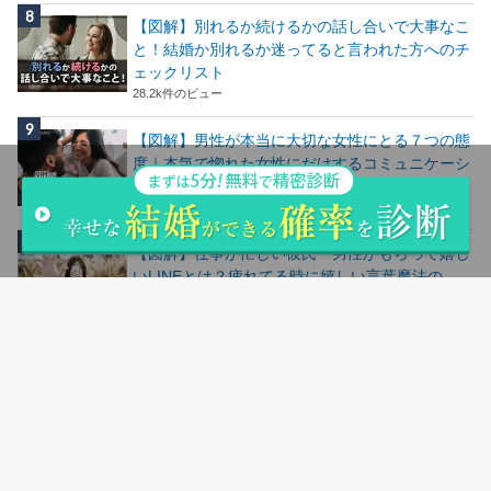
【図解】別れるか続けるかの話し合いで大事なこ
と！結婚か別れるか迷ってると言われた方へのチ
ェックリスト
28.2k件のビュー
【図解】男性が本当に大切な女性にとる７つの態
度｜本気で惚れた女性にだけするコミュニケーシ
ョン
24.7k件のビュー
【図解】仕事が忙しい彼氏・男性がもらって嬉し
いLINEとは？疲れてる時に嬉しい言葉魔法の
LINE
24.5k件のビュー
人気記事ランキングはこちら