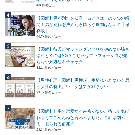
46k件のビュー
【図解】男が別れを決意するときはこの８つの瞬
間！男が別れを決めたら揺らぐ瞬間はない？【保
存版】
40.7k件のビュー
【図解】彼氏がマッチングアプリをやめない場合
ほっとくのはNG？こじらせアラフォー女性が知
らない対処法をチェック
32.1k件のビュー
【男性心理・図解】男性が一生離れられないと思
う女性の特徴。いい女は男が離さない
29.7k件のビュー
【図解】仕事で恋愛する余裕がない。構ってあげ
れなくてごめんねと言われました。これは別れ
る・振られる前兆？
28.3k件のビュー