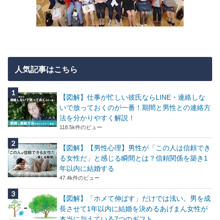
人気記事はこちら
【図解】仕事が忙しい彼氏ならLINE・連絡しな
いで放っておくのが一番！期間と男性との連絡方
法を分かりやすく解説！
118.5k件のビュー
【図解】【男性心理】男性が「この人は信頼でき
る女性だ」と感じる瞬間とは？信頼関係を築き1
年以内に結婚する
47.4k件のビュー
【図解】「ホメて伸ばす」だけでは浅い。男を成
長させて1年以内に結婚を決めるあげまん女性が
本当に与えている7つのギフト