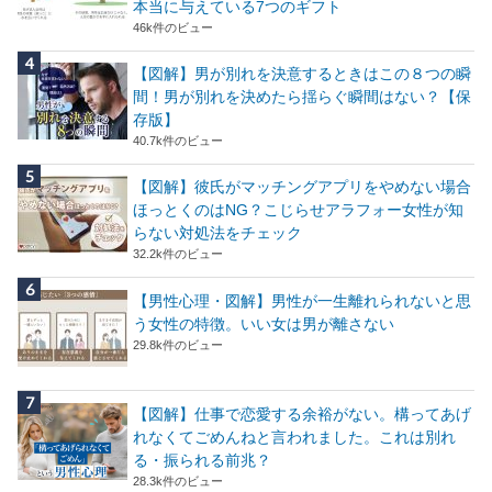
本当に与えている7つのギフト
46k件のビュー
【図解】男が別れを決意するときはこの８つの瞬
間！男が別れを決めたら揺らぐ瞬間はない？【保
存版】
40.7k件のビュー
【図解】彼氏がマッチングアプリをやめない場合
ほっとくのはNG？こじらせアラフォー女性が知
らない対処法をチェック
32.2k件のビュー
【男性心理・図解】男性が一生離れられないと思
う女性の特徴。いい女は男が離さない
29.8k件のビュー
【図解】仕事で恋愛する余裕がない。構ってあげ
れなくてごめんねと言われました。これは別れ
る・振られる前兆？
28.3k件のビュー