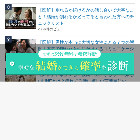
【図解】別れるか続けるかの話し合いで大事なこ
と！結婚か別れるか迷ってると言われた方へのチ
ェックリスト
28.2k件のビュー
【図解】男性が本当に大切な女性にとる７つの態
度｜本気で惚れた女性にだけするコミュニケーシ
ョン
24.7k件のビュー
【図解】仕事が忙しい彼氏・男性がもらって嬉し
いLINEとは？疲れてる時に嬉しい言葉魔法の
LINE
24.5k件のビュー
人気記事ランキングはこちら