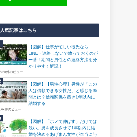
人気記事はこちら
【図解】仕事が忙しい彼氏なら
LINE・連絡しないで放っておくのが
一番！期間と男性との連絡方法を分
かりやすく解説！
18.5k件のビュー
【図解】【男性心理】男性が「この
人は信頼できる女性だ」と感じる瞬
間とは？信頼関係を築き1年以内に
結婚する
7.4k件のビュー
【図解】「ホメて伸ばす」だけでは
浅い。男を成長させて1年以内に結
婚を決めるあげまん女性が本当に与