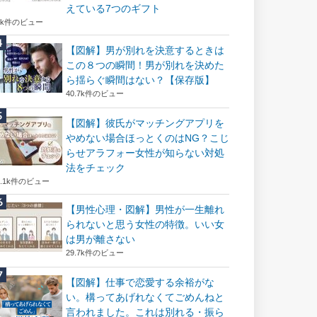
えている7つのギフト
6k件のビュー
【図解】男が別れを決意するときは
この８つの瞬間！男が別れを決めた
ら揺らぐ瞬間はない？【保存版】
40.7k件のビュー
【図解】彼氏がマッチングアプリを
やめない場合ほっとくのはNG？こじ
らせアラフォー女性が知らない対処
法をチェック
2.1k件のビュー
【男性心理・図解】男性が一生離れ
られないと思う女性の特徴。いい女
は男が離さない
29.7k件のビュー
【図解】仕事で恋愛する余裕がな
い。構ってあげれなくてごめんねと
言われました。これは別れる・振ら