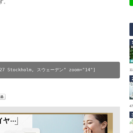
す。
1 27 Stockholm, スウェーデン" zoom="14"]
1
4