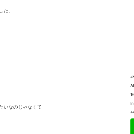
した。
a
A
Tw
I
たいなのじゃなくて
@