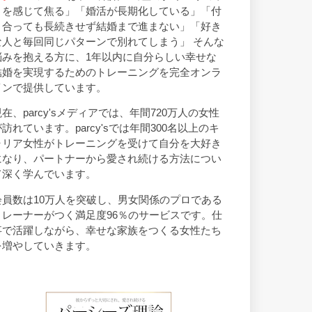
トを感じて焦る」「婚活が長期化している」「付
き合っても長続きせず結婚まで進まない」「好き
な人と毎回同じパターンで別れてしまう」 そんな
悩みを抱える方に、1年以内に自分らしい幸せな
結婚を実現するためのトレーニングを完全オンラ
インで提供しています。
現在、parcy'sメディアでは、年間720万人の女性
が訪れています。parcy'sでは年間300名以上のキ
ャリア女性がトレーニングを受けて自分を大好き
になり、パートナーから愛され続ける方法につい
て深く学んでいます。
会員数は10万人を突破し、男女関係のプロである
トレーナーがつく満足度96％のサービスです。仕
事で活躍しながら、幸せな家族をつくる女性たち
を増やしていきます。