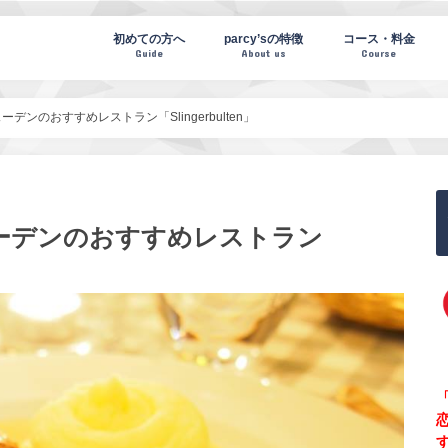
te(パーシーズノート)
初めての方へ
parcy’sの特徴
コース・料金
Guide
About us
Course
ンのおすすめレストラン「Slingerbulten」
ーデンのおすすめレストラン
「