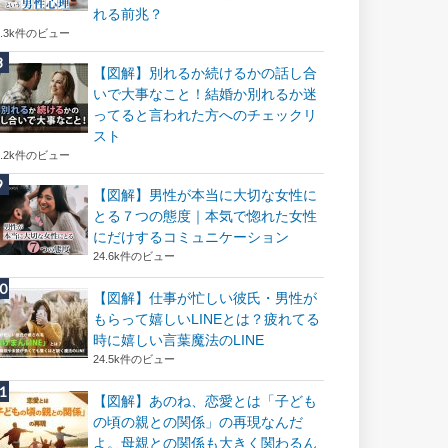
れる前兆？
8.3k件のビュー
【図解】別れるか続けるかの話し合
いで大事なこと！結婚か別れるか迷
ってると言われた方へのチェックリ
スト
8.2k件のビュー
【図解】男性が本当に大切な女性に
とる７つの態度｜本気で惚れた女性
にだけするコミュニケーション
24.6k件のビュー
【図解】仕事が忙しい彼氏・男性が
もらって嬉しいLINEとは？疲れてる
時に嬉しい言葉魔法のLINE
24.5k件のビュー
【図解】あのね、恋愛とは「子ども
の頃の親との関係」の再現なんだ
よ。母親との関係も大きく関わるん