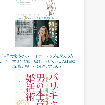
『自己肯定感からパートナーシップを変える方
法』 〜「幸せな恋愛・結婚」をしている人は自己
肯定感が高い〜（イグアス出版）