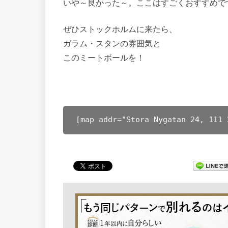
いや～良かった～。ここはすごくおすすめで
ぜひストックホルムに来たら、
ガラム・スタンの雰囲気と
このミートボールを！
[map addr="Stora Nygatan 24, 11