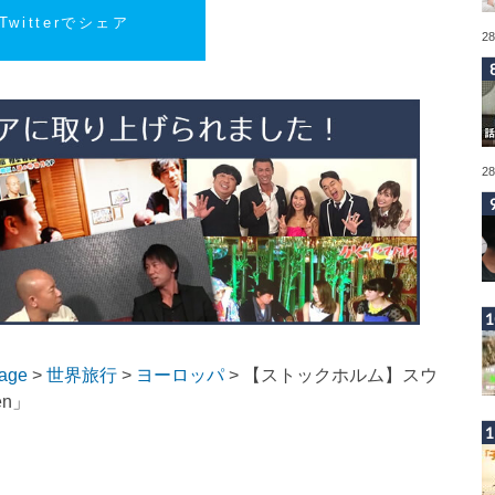
Twitterでシェア
2
2
page
>
世界旅行
>
ヨーロッパ
>
【ストックホルム】スウ
en」