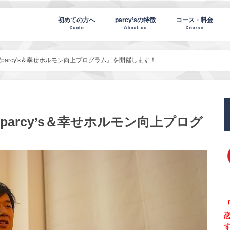
te(パーシーズノート)
初めての方へ
parcy’sの特徴
コース・料金
Guide
About us
Course
定parcy's＆幸せホルモン向上プログラム』を開催します！
parcy’s＆幸せホルモン向上プログ
「