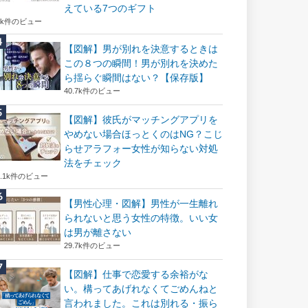
えている7つのギフト
6k件のビュー
【図解】男が別れを決意するときは
この８つの瞬間！男が別れを決めた
ら揺らぐ瞬間はない？【保存版】
40.7k件のビュー
【図解】彼氏がマッチングアプリを
やめない場合ほっとくのはNG？こじ
らせアラフォー女性が知らない対処
法をチェック
2.1k件のビュー
【男性心理・図解】男性が一生離れ
られないと思う女性の特徴。いい女
は男が離さない
29.7k件のビュー
【図解】仕事で恋愛する余裕がな
い。構ってあげれなくてごめんねと
言われました。これは別れる・振ら