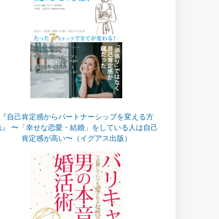
『自己肯定感からパートナーシップを変える方
法』 〜「幸せな恋愛・結婚」をしている人は自己
肯定感が高い〜（イグアス出版）