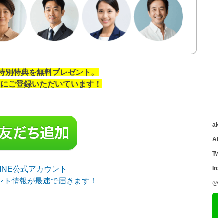
の特別特典を無料プレゼント。
の方にご登録いただいています！
a
A
Tw
sLINE公式アカウント
I
ント情報が最速で届きます！
@