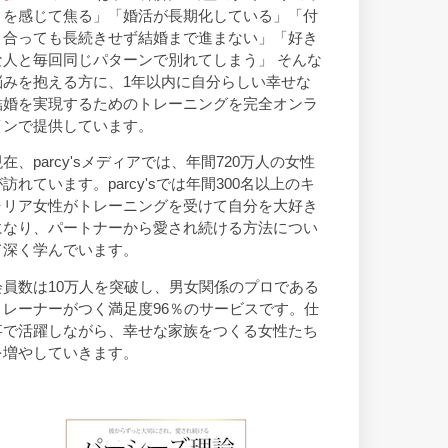
トを感じて焦る」「婚活が長期化している」「付
き合っても長続きせず結婚まで進まない」「好き
な人と毎回同じパターンで別れてしまう」 そんな
悩みを抱える方に、1年以内に自分らしい幸せな
結婚を実現するためのトレーニングを完全オンラ
インで提供しています。
現在、parcy'sメディアでは、年間720万人の女性
が訪れています。parcy'sでは年間300名以上のキ
ャリア女性がトレーニングを受けて自分を大好き
になり、パートナーから愛され続ける方法につい
て深く学んでいます。
会員数は10万人を突破し、男女関係のプロである
トレーナーがつく満足度96％のサービスです。仕
事で活躍しながら、幸せな家族をつくる女性たち
を増やしていきます。