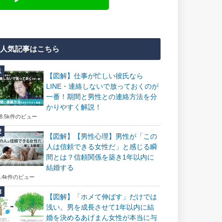
人気記事はこちら
【図解】仕事が忙しい彼氏なら
LINE・連絡しないで放っておくのが
一番！期間と男性との連絡方法を分
かりやすく解説！
18.5k件のビュー
【図解】【男性心理】男性が「この
人は信頼できる女性だ」と感じる瞬
間とは？信頼関係を築き1年以内に
結婚する
7.4k件のビュー
【図解】「ホメて伸ばす」だけでは
浅い。男を成長させて1年以内に結
婚を決めるあげまん女性が本当に与