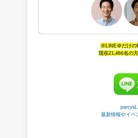
※LINE＠だけ
現在21,466名
parcy
最新情報やイベ