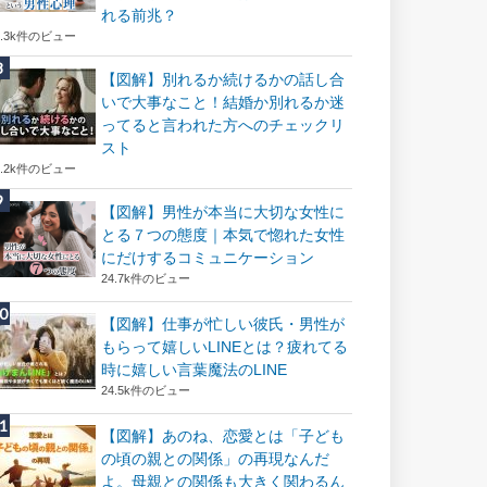
れる前兆？
8.3k件のビュー
【図解】別れるか続けるかの話し合
いで大事なこと！結婚か別れるか迷
ってると言われた方へのチェックリ
スト
8.2k件のビュー
【図解】男性が本当に大切な女性に
とる７つの態度｜本気で惚れた女性
にだけするコミュニケーション
24.7k件のビュー
【図解】仕事が忙しい彼氏・男性が
もらって嬉しいLINEとは？疲れてる
時に嬉しい言葉魔法のLINE
24.5k件のビュー
【図解】あのね、恋愛とは「子ども
の頃の親との関係」の再現なんだ
よ。母親との関係も大きく関わるん