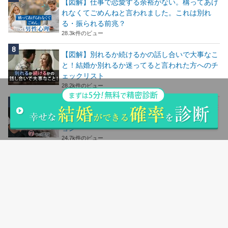
【図解】仕事で恋愛する余裕がない。構ってあげ
れなくてごめんねと言われました。これは別れ
る・振られる前兆？
28.3k件のビュー
【図解】別れるか続けるかの話し合いで大事なこ
と！結婚か別れるか迷ってると言われた方へのチ
ェックリスト
28.2k件のビュー
【図解】男性が本当に大切な女性にとる７つの態
度｜本気で惚れた女性にだけするコミュニケーシ
ョン
24.7k件のビュー
【図解】仕事が忙しい彼氏・男性がもらって嬉し
いLINEとは？疲れてる時に嬉しい言葉魔法の
LINE
24.5k件のビュー
人気記事ランキングはこちら