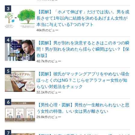
【図解】「ホメて伸ばす」だけでは浅い。男を成
長させて1年以内に結婚を決めるあげまん女性が
本当に与えている7つのギフト
46k件のビュー
【図解】男が別れを決意するときはこの８つの瞬
間！男が別れを決めたら揺らぐ瞬間はない？【保
存版】
40.7k件のビュー
【図解】彼氏がマッチングアプリをやめない場合
ほっとくのはNG？こじらせアラフォー女性が知
らない対処法をチェック
32.1k件のビュー
【男性心理・図解】男性が一生離れられないと思
う女性の特徴。いい女は男が離さない
29.8k件のビュー