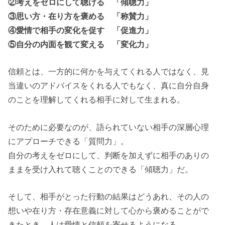
②考えをゼロにして聴ける 「傾聴力」
③思い方・在り方を褒める 「称賛力」
④愛情で相手の変化を促す 「促進力」
⑤自分の内面を観て変える 「変化力」
信頼とは、一方的に何かを与えてくれる人ではなく、見
当違いのアドバイスをくれる人でもなく、真に自分自身
のことを理解してくれる相手に対して生まれる。
そのために必要なのが、語られていない相手の深層心理
にアプローチできる「質問力」。
自分の考えをゼロにして、判断を加えずに相手のありの
ままを受け入れて聴くことのできる「傾聴力」だ。
そして、相手がとった行動の結果はどうあれ、その人の
想いや在り方・存在意義に対して心から褒めることがで
きたとき、人は愛情と信頼を寄せるようになる。