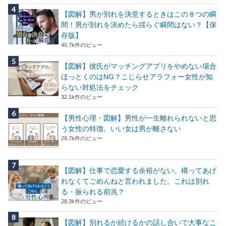
【図解】男が別れを決意するときはこの８つの瞬
間！男が別れを決めたら揺らぐ瞬間はない？【保
存版】
40.7k件のビュー
【図解】彼氏がマッチングアプリをやめない場合
ほっとくのはNG？こじらせアラフォー女性が知
らない対処法をチェック
32.1k件のビュー
【男性心理・図解】男性が一生離れられないと思
う女性の特徴。いい女は男が離さない
29.7k件のビュー
【図解】仕事で恋愛する余裕がない。構ってあげ
れなくてごめんねと言われました。これは別れ
る・振られる前兆？
28.3k件のビュー
【図解】別れるか続けるかの話し合いで大事なこ