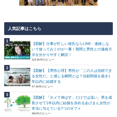
人気記事はこちら
【図解】仕事が忙しい彼氏ならLINE・連絡しな
いで放っておくのが一番！期間と男性との連絡方
法を分かりやすく解説！
118.5k件のビュー
【図解】【男性心理】男性が「この人は信頼でき
る女性だ」と感じる瞬間とは？信頼関係を築き1
年以内に結婚する
47.4k件のビュー
【図解】「ホメて伸ばす」だけでは浅い。男を成
長させて1年以内に結婚を決めるあげまん女性が
本当に与えている7つのギフト
46k件のビュー