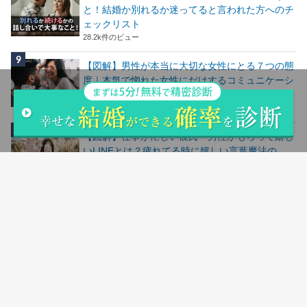
と！結婚か別れるか迷ってると言われた方へのチ
ェックリスト
28.2k件のビュー
【図解】男性が本当に大切な女性にとる７つの態
度｜本気で惚れた女性にだけするコミュニケーシ
ョン
24.7k件のビュー
【図解】仕事が忙しい彼氏・男性がもらって嬉し
いLINEとは？疲れてる時に嬉しい言葉魔法の
LINE
24.5k件のビュー
人気記事ランキングはこちら
サイトマップ
会社概要
お問い合わせ
シリコンバレー用語集