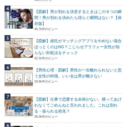
【図解】男が別れを決意するときはこの８つの瞬
間！男が別れを決めたら揺らぐ瞬間はない？【保
存版】
40.7k件のビュー
【図解】彼氏がマッチングアプリをやめない場合
ほっとくのはNG？こじらせアラフォー女性が知
らない対処法をチェック
32.1k件のビュー
【男性心理・図解】男性が一生離れられないと思
う女性の特徴。いい女は男が離さない
29.8k件のビュー
【図解】仕事で恋愛する余裕がない。構ってあげ
れなくてごめんねと言われました。これは別れ
る・振られる前兆？
28.3k件のビュー