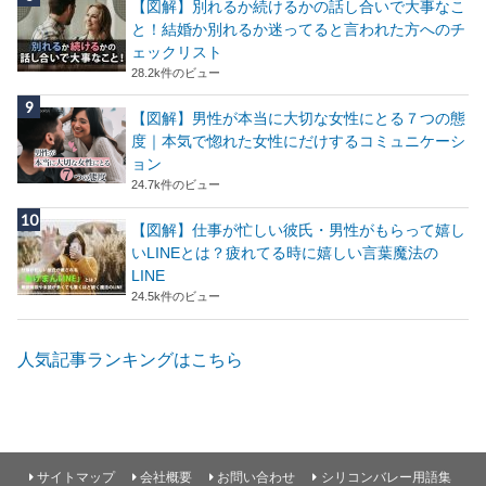
【図解】別れるか続けるかの話し合いで大事なこ
と！結婚か別れるか迷ってると言われた方へのチ
ェックリスト
28.2k件のビュー
【図解】男性が本当に大切な女性にとる７つの態
度｜本気で惚れた女性にだけするコミュニケーシ
ョン
24.7k件のビュー
【図解】仕事が忙しい彼氏・男性がもらって嬉し
いLINEとは？疲れてる時に嬉しい言葉魔法の
LINE
24.5k件のビュー
人気記事ランキングはこちら
サイトマップ
会社概要
お問い合わせ
シリコンバレー用語集