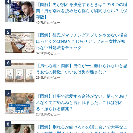
【図解】男が別れを決意するときはこの８つの瞬
間！男が別れを決めたら揺らぐ瞬間はない？【保
存版】
40.7k件のビュー
【図解】彼氏がマッチングアプリをやめない場合
ほっとくのはNG？こじらせアラフォー女性が知
らない対処法をチェック
32.2k件のビュー
【男性心理・図解】男性が一生離れられないと思
う女性の特徴。いい女は男が離さない
29.8k件のビュー
【図解】仕事で恋愛する余裕がない。構ってあげ
れなくてごめんねと言われました。これは別れ
る・振られる前兆？
28.3k件のビュー
【図解】別れるか続けるかの話し合いで大事なこ