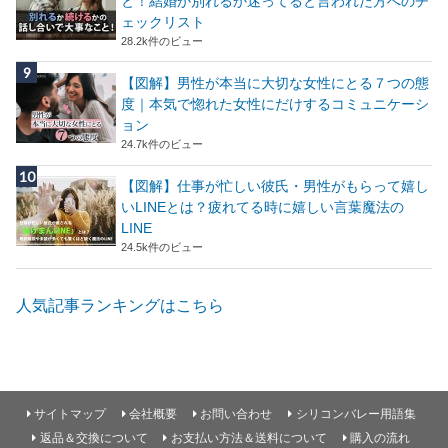
と！結婚か別れるか迷ってると言われた方へのチ
ェックリスト
28.2k件のビュー
【図解】男性が本当に大切な女性にとる７つの態
度｜本気で惚れた女性にだけするコミュニケーシ
ョン
24.7k件のビュー
【図解】仕事が忙しい彼氏・男性がもらって嬉し
いLINEとは？疲れてる時に嬉しい言葉魔法の
LINE
24.5k件のビュー
人気記事ランキングはこちら
サイトマップ
会社概要
お問い合わせ
シリコンバレー用語集
返品＆交換について
お支払い方法＆送料について
購入の流れ