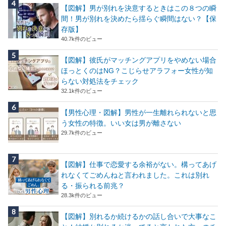
【図解】男が別れを決意するときはこの８つの瞬
間！男が別れを決めたら揺らぐ瞬間はない？【保
存版】
40.7k件のビュー
【図解】彼氏がマッチングアプリをやめない場合
ほっとくのはNG？こじらせアラフォー女性が知
らない対処法をチェック
32.1k件のビュー
【男性心理・図解】男性が一生離れられないと思
う女性の特徴。いい女は男が離さない
29.7k件のビュー
【図解】仕事で恋愛する余裕がない。構ってあげ
れなくてごめんねと言われました。これは別れ
る・振られる前兆？
28.3k件のビュー
【図解】別れるか続けるかの話し合いで大事なこ