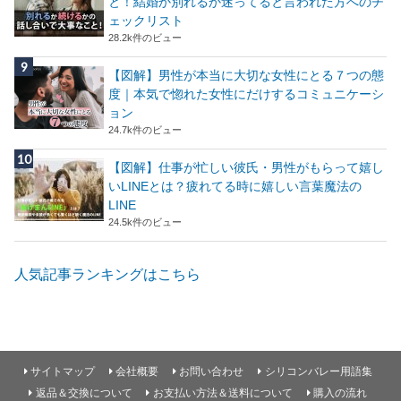
と！結婚か別れるか迷ってると言われた方へのチ
ェックリスト
28.2k件のビュー
【図解】男性が本当に大切な女性にとる７つの態
度｜本気で惚れた女性にだけするコミュニケーシ
ョン
24.7k件のビュー
【図解】仕事が忙しい彼氏・男性がもらって嬉し
いLINEとは？疲れてる時に嬉しい言葉魔法の
LINE
24.5k件のビュー
人気記事ランキングはこちら
サイトマップ
会社概要
お問い合わせ
シリコンバレー用語集
返品＆交換について
お支払い方法＆送料について
購入の流れ