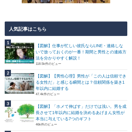
人気記事はこちら
【図解】仕事が忙しい彼氏ならLINE・連絡しな
いで放っておくのが一番！期間と男性との連絡方
法を分かりやすく解説！
118.5k件のビュー
【図解】【男性心理】男性が「この人は信頼でき
る女性だ」と感じる瞬間とは？信頼関係を築き1
年以内に結婚する
47.4k件のビュー
【図解】「ホメて伸ばす」だけでは浅い。男を成
長させて1年以内に結婚を決めるあげまん女性が
本当に与えている7つのギフト
46k件のビュー