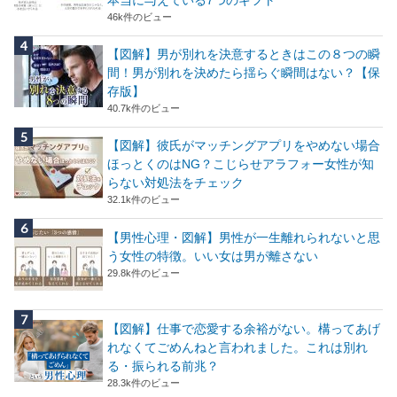
46k件のビュー
【図解】男が別れを決意するときはこの８つの瞬
間！男が別れを決めたら揺らぐ瞬間はない？【保
存版】
40.7k件のビュー
【図解】彼氏がマッチングアプリをやめない場合
ほっとくのはNG？こじらせアラフォー女性が知
らない対処法をチェック
32.1k件のビュー
【男性心理・図解】男性が一生離れられないと思
う女性の特徴。いい女は男が離さない
29.8k件のビュー
【図解】仕事で恋愛する余裕がない。構ってあげ
れなくてごめんねと言われました。これは別れ
る・振られる前兆？
28.3k件のビュー