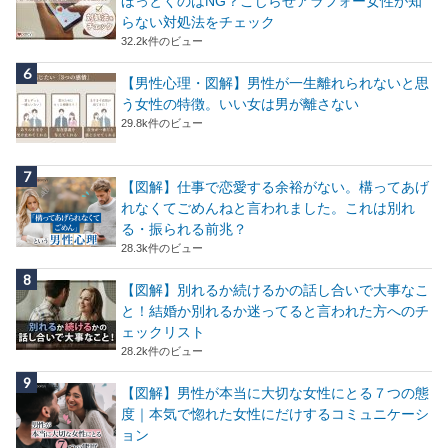
ほっとくのはNG？こじらせアラフォー女性が知
らない対処法をチェック
32.2k件のビュー
【男性心理・図解】男性が一生離れられないと思
う女性の特徴。いい女は男が離さない
29.8k件のビュー
【図解】仕事で恋愛する余裕がない。構ってあげ
れなくてごめんねと言われました。これは別れ
る・振られる前兆？
28.3k件のビュー
【図解】別れるか続けるかの話し合いで大事なこ
と！結婚か別れるか迷ってると言われた方へのチ
ェックリスト
28.2k件のビュー
【図解】男性が本当に大切な女性にとる７つの態
度｜本気で惚れた女性にだけするコミュニケーシ
ョン