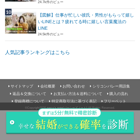
24.7k件のビュー
【図解】仕事が忙しい彼氏・男性がもらって嬉し
いLINEとは？疲れてる時に嬉しい言葉魔法の
LINE
24.5k件のビュー
人気記事ランキングはこちら
サイトマップ
会社概要
お問い合わせ
シリコンバレー用語集
返品＆交換について
お支払い方法＆送料について
購入の流れ
登録商標について
特定商取引法に基づく表記
フリーベット
©Copyright2026
parcy's note(パーシーズノート)
.All Rights Reserved.