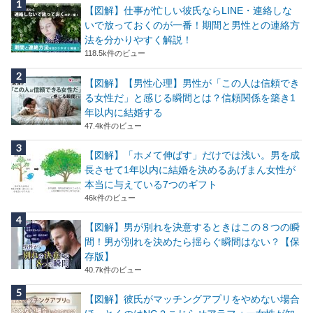
【図解】仕事が忙しい彼氏ならLINE・連絡しな
いで放っておくのが一番！期間と男性との連絡方
法を分かりやすく解説！
118.5k件のビュー
【図解】【男性心理】男性が「この人は信頼でき
る女性だ」と感じる瞬間とは？信頼関係を築き1
年以内に結婚する
47.4k件のビュー
【図解】「ホメて伸ばす」だけでは浅い。男を成
長させて1年以内に結婚を決めるあげまん女性が
本当に与えている7つのギフト
46k件のビュー
【図解】男が別れを決意するときはこの８つの瞬
間！男が別れを決めたら揺らぐ瞬間はない？【保
存版】
40.7k件のビュー
【図解】彼氏がマッチングアプリをやめない場合