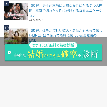
【図解】男性が本当に大切な女性にとる７つの態
度｜本気で惚れた女性にだけするコミュニケーシ
ョン
24.7k件のビュー
【図解】仕事が忙しい彼氏・男性がもらって嬉し
いLINEとは？疲れてる時に嬉しい言葉魔法の
LINE
24.5k件のビュー
人気記事ランキングはこちら
サイトマップ
会社概要
お問い合わせ
シリコンバレー用語集
返品＆交換について
お支払い方法＆送料について
購入の流れ
登録商標について
特定商取引法に基づく表記
フリーベット
©Copyright2026
parcy's note(パーシーズノート)
.All Rights Reserved.