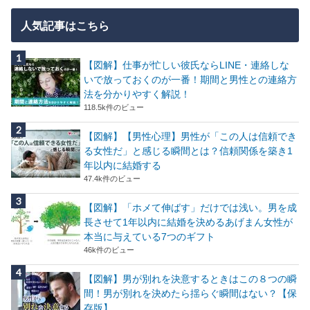
人気記事はこちら
【図解】仕事が忙しい彼氏ならLINE・連絡しな
いで放っておくのが一番！期間と男性との連絡方
法を分かりやすく解説！
118.5k件のビュー
【図解】【男性心理】男性が「この人は信頼でき
る女性だ」と感じる瞬間とは？信頼関係を築き1
年以内に結婚する
47.4k件のビュー
【図解】「ホメて伸ばす」だけでは浅い。男を成
長させて1年以内に結婚を決めるあげまん女性が
本当に与えている7つのギフト
46k件のビュー
【図解】男が別れを決意するときはこの８つの瞬
間！男が別れを決めたら揺らぐ瞬間はない？【保
存版】