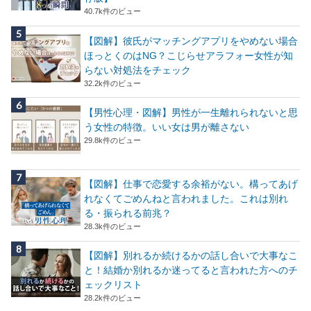
40.7k件のビュー
【図解】彼氏がマッチングアプリをやめない場合
ほっとくのはNG？こじらせアラフォー女性が知
らない対処法をチェック
32.2k件のビュー
【男性心理・図解】男性が一生離れられないと思
う女性の特徴。いい女は男が離さない
29.8k件のビュー
【図解】仕事で恋愛する余裕がない。構ってあげ
れなくてごめんねと言われました。これは別れ
る・振られる前兆？
28.3k件のビュー
【図解】別れるか続けるかの話し合いで大事なこ
と！結婚か別れるか迷ってると言われた方へのチ
ェックリスト
28.2k件のビュー