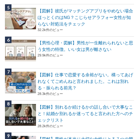
【図解】彼氏がマッチングアプリをやめない場合
ほっとくのはNG？こじらせアラフォー女性が知
らない対処法をチェック
32.2k件のビュー
【男性心理・図解】男性が一生離れられないと思
う女性の特徴。いい女は男が離さない
29.9k件のビュー
【図解】仕事で恋愛する余裕がない。構ってあげ
れなくてごめんねと言われました。これは別れ
る・振られる前兆？
28.3k件のビュー
【図解】別れるか続けるかの話し合いで大事なこ
と！結婚か別れるか迷ってると言われた方へのチ
ェックリスト
28.2k件のビュー
【図解】男性が本当に大切な女性にとる７つの態