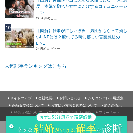
度｜本気で惚れた女性にだけするコミュニケーシ
ョン
24.7k件のビュー
【図解】仕事が忙しい彼氏・男性がもらって嬉し
いLINEとは？疲れてる時に嬉しい言葉魔法の
LINE
24.5k件のビュー
人気記事ランキングはこちら
サイトマップ
会社概要
お問い合わせ
シリコンバレー用語集
返品＆交換について
お支払い方法＆送料について
購入の流れ
登録商標について
特定商取引法に基づく表記
フリーベット
©Copyright2026
parcy's note(パーシーズノート)
.All Rights Reserved.