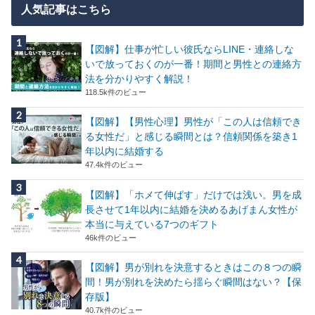
人気記事はこちら
【図解】仕事が忙しい彼氏ならLINE・連絡しな
いで放っておくのが一番！期間と男性との連絡方
法を分かりやすく解説！
118.5k件のビュー
【図解】【男性心理】男性が「この人は信頼でき
る女性だ」と感じる瞬間とは？信頼関係を築き1
年以内に結婚する
47.4k件のビュー
【図解】「ホメて伸ばす」だけでは浅い。男を成
長させて1年以内に結婚を決めるあげまん女性が
本当に与えている7つのギフト
46k件のビュー
【図解】男が別れを決意するときはこの８つの瞬
間！男が別れを決めたら揺らぐ瞬間はない？【保
存版】
40.7k件のビュー