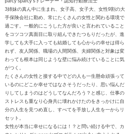
parcy’sparcy’sトレーナー・認知行動療法士
3姉妹の真ん中に生まれ、女子高、女子大、女性9割の大
手保険会社に勤め、常にたくさんの女性と関わる環境で
過ごす。一般的にこうした方が良いと言われていること
をコツコツ真面目に取り組んできたつもりだったが、進
学しても大手に入っても結婚しても心からの幸せは得ら
れず、友人関係、職場の人間関係、夫婦関係と対象は変
わっても根本は同じような壁に悩み続けていることに気
がつく。
たくさんの女性と接する中でどの人も一生懸命頑張って
いるのにどこか幸せではなさそうだったり、思い悩んだ
りしてしまうのはどうしてなんだろう？と感じ、仕事の
ストレスも重なり心身共に壊れかけたのをきっかけに自
分の人生を見つめ直し、すべてを手放し人生を一からリ
セット。
女性が本当に幸せになるには！？と問い続ける中で、カ