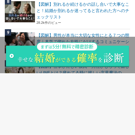
【図解】別れるか続けるかの話し合いで大事なこ
と！結婚か別れるか迷ってると言われた方へのチ
ェックリスト
28.2k件のビュー
【図解】男性が本当に大切な女性にとる７つの態
度｜本気で惚れた女性にだけするコミュニケーシ
ョン
24.7k件のビュー
【図解】仕事が忙しい彼氏・男性がもらって嬉し
いLINEとは？疲れてる時に嬉しい言葉魔法の
LINE
24.5k件のビュー
人気記事ランキングはこちら