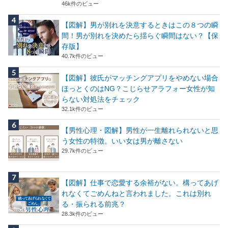
46k件のビュー
【図解】男が別れを決意するときはこの８つの瞬
間！男が別れを決めたら揺らぐ瞬間はない？【保
存版】
40.7k件のビュー
【図解】彼氏がマッチングアプリをやめない場合
ほっとくのはNG？こじらせアラフォー女性が知
らない対処法をチェック
32.1k件のビュー
【男性心理・図解】男性が一生離れられないと思
う女性の特徴。いい女は男が離さない
29.7k件のビュー
【図解】仕事で恋愛する余裕がない。構ってあげ
れなくてごめんねと言われました。これは別れ
る・振られる前兆？
28.3k件のビュー