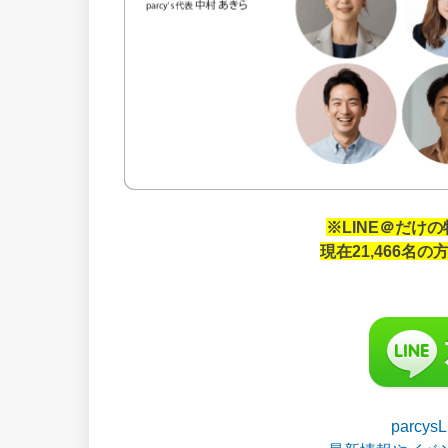
※LINE＠だけ
現在21,466名
parcy