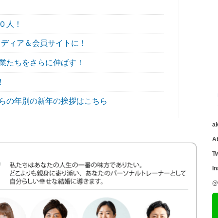
０人！
バルメディア＆会員サイトに！
業たちをさらに伸ばす！
！
らの年別の新年の挨拶はこちら
a
A
Tw
I
@