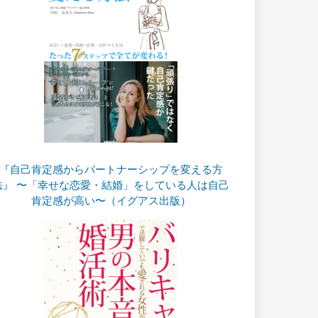
『自己肯定感からパートナーシップを変える方
法』 〜「幸せな恋愛・結婚」をしている人は自己
肯定感が高い〜（イグアス出版）