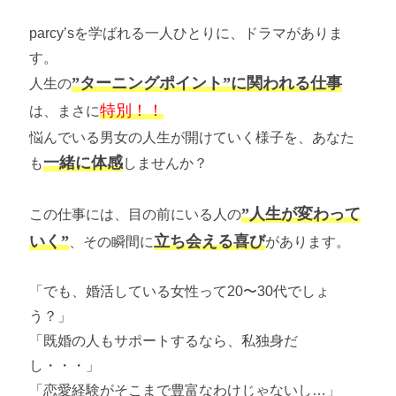
parcy’sを学ばれる一人ひとりに、ドラマがありま
す。
”ターニングポイント”に関われる仕事
人生の
特別！！
は、まさに
悩んでいる男女の人生が開けていく様子を、あなた
一緒に体感
も
しませんか？
”人生が変わって
この仕事には、目の前にいる人の
いく”
立ち会える喜び
、その瞬間に
があります。
「でも、婚活している女性って20〜30代でしょ
う？」
「既婚の人もサポートするなら、私独身だ
し・・・」
「恋愛経験がそこまで豊富なわけじゃないし…」