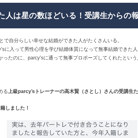
婚した人は星の数ほどいる！受講生からの報告
だことで自分らしい幸せな結婚ができた人がたくさんいる。
cy’sに入って男性心理を学び結婚体質になって無事結婚できた
ったのに、parcy’sに通って無事プロポーズしてくれたという
める
上級parcy’sトレーナーの高木賢（さとし）さんの受講生た
入籍しました！