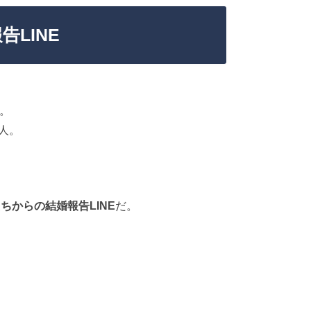
LINE
人。
人。
ちからの結婚報告LINE
だ。