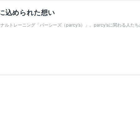
スに込められた想い
ナルトレーニング「パーシーズ（parcy’s）」。parcy’sに関わ
パ
ー
シ
ー
ズ
parcy’s）
の
商
品
や
サ
ー
ビ
ス
に
込
め